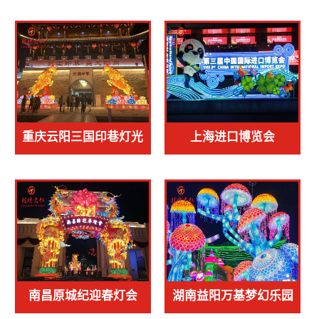
戏水节
重庆云阳三国印巷灯光
上海进口博览会
节
南昌原城纪迎春灯会
湖南益阳万基梦幻乐园