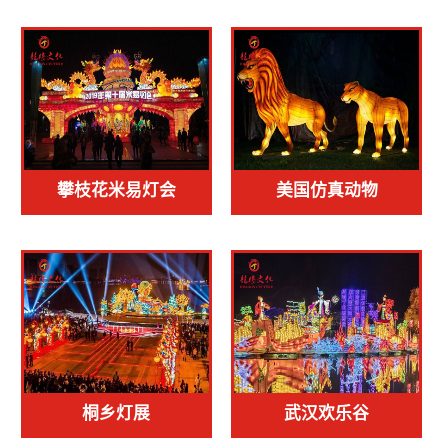
攀枝花米易灯会
美国仿真动物
桐乡灯展
武汉欢乐谷