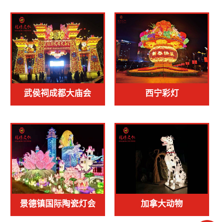
武侯祠成都大庙会
西宁彩灯
景德镇国际陶瓷灯会
加拿大动物